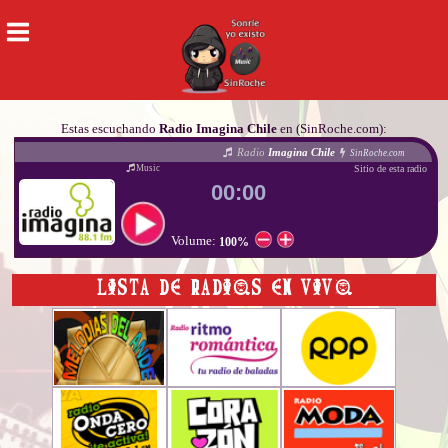
Estas escuchando
Radio Imagina Chile
en (SinRoche.com):
Radio
Imagina Chile
SinRoche.com
Sitio de esta radio
Music
00:00
Volume:
100%
LISTA DE RADIOS EN VIVO