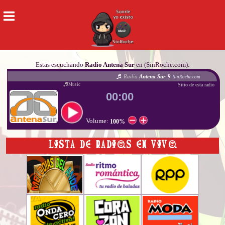
Estas escuchando
Radio Antena Sur
en (SinRoche.com):
Radio
Antena Sur
SinRoche.com
Sitio de esta radio
Music
00:00
Volume:
100%
LISTA DE RADIOS EN VIVO