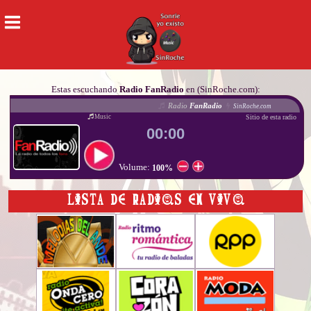
Estas escuchando
Radio FanRadio
en (SinRoche.com):
Radio
FanRadio
SinRoche.com
Sitio de esta radio
Music
00:00
Volume:
100%
LISTA DE RADIOS EN VIVO